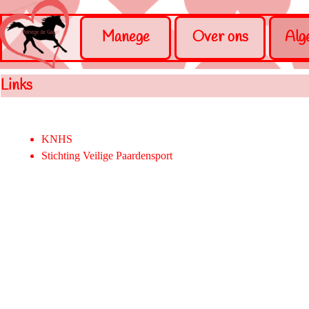
Ga naar de inhoud
Menu overslaan
Manege
Over ons
Alg
Links
KNHS
Stichting Veilige Paardensport