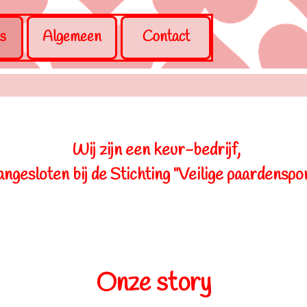
nu overslaan
s
Algemeen
Contact
▼
Wij zijn een keur-bedrijf,
angesloten bij de Stichting "Veilige paardenspor
Onze story