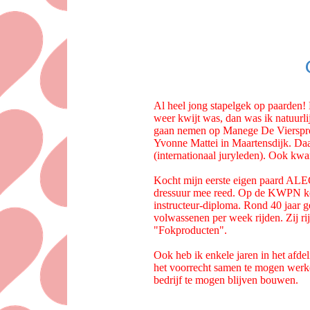
Al heel jong stapelgek op paarden!
weer kwijt was, dan was ik natuurl
gaan nemen op Manege De Viersprong 
Yvonne Mattei in Maartensdijk. Daa
(internationaal juryleden). Ook kw
Kocht mijn eerste eigen paard AL
dressuur mee reed. Op de KWPN keur
instructeur-diploma. Rond 40 jaar g
volwassenen per week rijden. Zij
"Fokproducten".
Ook heb ik enkele jaren in het afde
het voorrecht samen te mogen werken
bedrijf te mogen blijven bouwen.