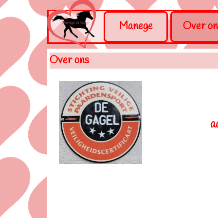
Ga naar de inhoud
Me
Manege
Over on
Over ons
a