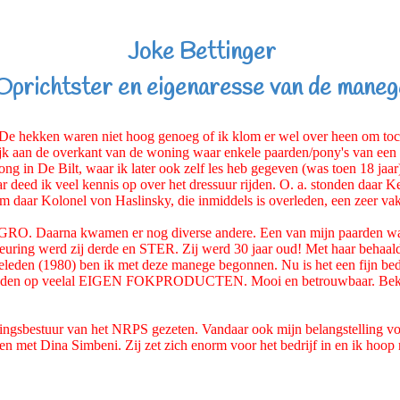
Joke Bettinger
Oprichtster en eigenaresse van de maneg
 De hekken waren niet hoog genoeg of ik klom er wel over heen om toc
ijk aan de overkant van de woning waar enkele paarden/pony's van een 
in De Bilt, waar ik later ook zelf les heb gegeven (was toen 18 jaar).
r deed ik veel kennis op over het dressuur rijden. O. a. stonden daar 
am daar Kolonel von Haslinsky, die inmiddels is overleden, een zeer 
EGRO. Daarna kwamen er nog diverse andere. Een van mijn paarden
ing werd zij derde en STER. Zij werd 30 jaar oud! Met haar behaalde
eleden (1980) ben ik met deze manege begonnen. Nu is het een fijn bed
 rijden op veelal EIGEN FOKPRODUCTEN. Mooi en betrouwbaar. Bekij
lingsbestuur van het NRPS gezeten. Vandaar ook mijn belangstelling vo
 met Dina Simbeni. Zij zet zich enorm voor het bedrijf in en ik hoop n