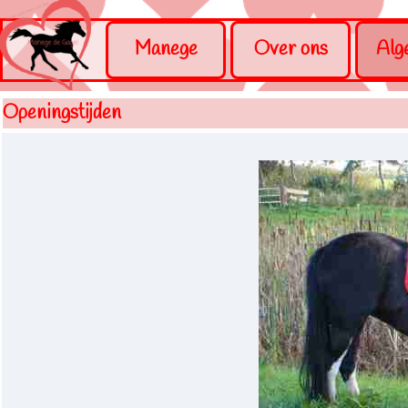
Ga naar de inhoud
Menu overslaan
Manege
Over ons
Alg
Openingstijden