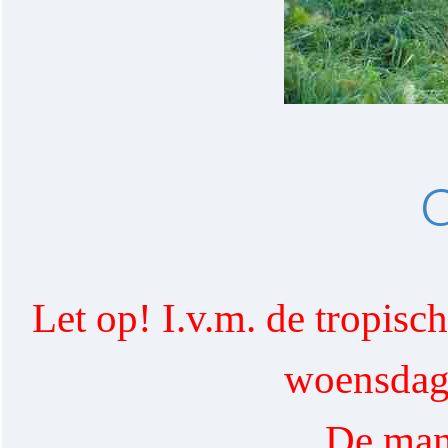
O
Let op! I.v.m. de tropisc
woensdag 
De mane