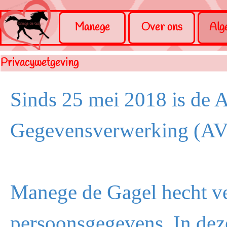
Ga naar de inhoud
Menu overslaan
Manege
Over ons
Alg
Privacywetgeving
Sinds 25 mei 2018 is de
Gegevensverwerking (AVG
Manege de Gagel hecht v
persoonsgegevens. In deze